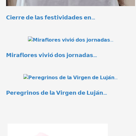
𝗖𝗶𝗲𝗿𝗿𝗲 𝗱𝗲 𝗹𝗮𝘀 𝗳𝗲𝘀𝘁𝗶𝘃𝗶𝗱𝗮𝗱𝗲𝘀 𝗲𝗻…
𝗠𝗶𝗿𝗮𝗳𝗹𝗼𝗿𝗲𝘀 𝘃𝗶𝘃𝗶𝗼́ 𝗱𝗼𝘀 𝗷𝗼𝗿𝗻𝗮𝗱𝗮𝘀…
𝗣𝗲𝗿𝗲𝗴𝗿𝗶𝗻𝗼𝘀 𝗱𝗲 𝗹𝗮 𝗩𝗶𝗿𝗴𝗲𝗻 𝗱𝗲 𝗟𝘂𝗷𝗮́𝗻…